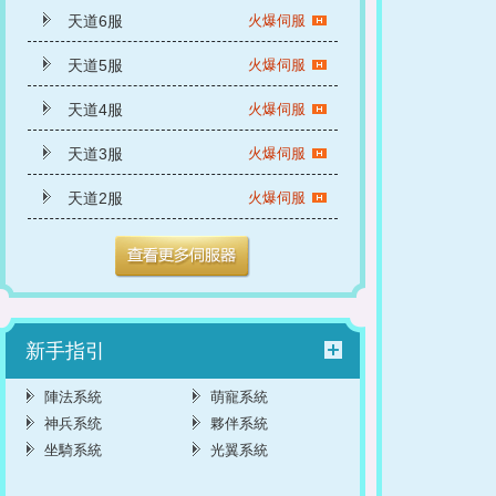
天道6服
火爆伺服
天道5服
火爆伺服
天道4服
火爆伺服
天道3服
火爆伺服
天道2服
火爆伺服
新手指引
陣法系統
萌寵系統
神兵系统
夥伴系統
坐騎系統
光翼系統