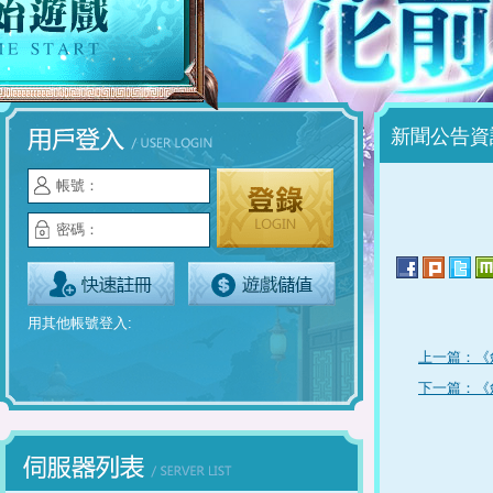
新聞公告資
帳號：
密碼：
用其他帳號登入:
上一篇：《
下一篇：《劍