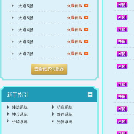
天道6服
火爆伺服
天道5服
火爆伺服
天道4服
火爆伺服
天道3服
火爆伺服
天道2服
火爆伺服
新手指引
陣法系統
萌寵系統
神兵系统
夥伴系統
坐騎系統
光翼系統