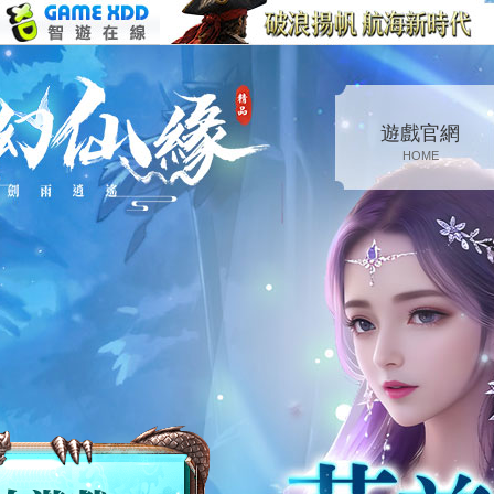
遊戲官網
HOME