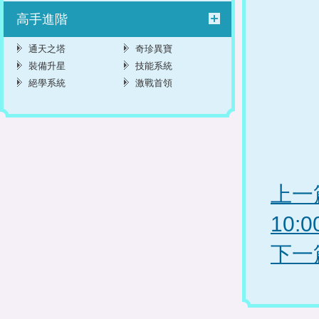
高手進階
通天之塔
奇珍異寶
裝備升星
技能系統
絕學系統
激戰首領
上一
10:
下一