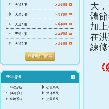
大，
天道6服
火爆伺服
體節
天道5服
火爆伺服
加上
天道4服
火爆伺服
天道3服
火爆伺服
在洪
天道2服
火爆伺服
練修
《
新手指引
陣法系統
萌寵系統
神兵系统
夥伴系統
坐騎系統
光翼系統